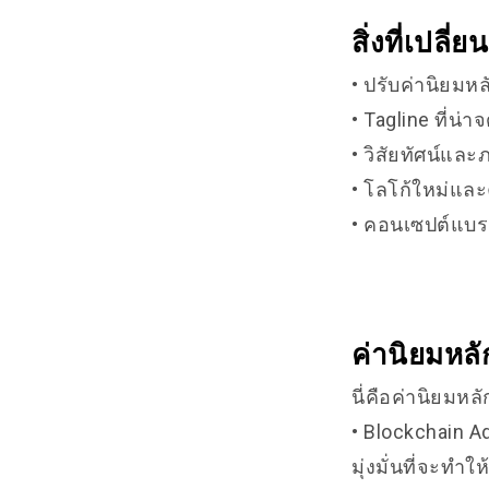
สิ่งที่เปล
• ปรับค่านิยมหล
• Tagline ที่น่
• วิสัยทัศน์และ
• โลโก้ใหม่และ
• คอนเซปต์แบร
ค่านิยมหลั
นี่คือค่านิยมห
• Blockchain A
มุ่งมั่นที่จะทำ