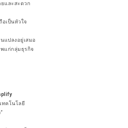
งง่ายและสะดวก
ถือเป็นหัวใจ
่ยนแปลงอยู่เสมอ
พแก่กลุ่มธุรกิจ
plify
ำเทคโนโลยี
จ”