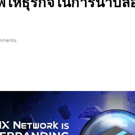
พให้ธุรกิจในการนำบล
mments