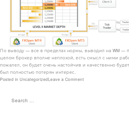
По выводу — все в пределах нормы, выводил на WM — пр
целом брокер вполне неплохой, есть смысл с ними рабо
пожалел, он будет очень настойчив и качественно буде
был полностью потерян интерес.
on
Posted in
Uncategorized
Leave a Comment
MaxiMarkets:
как
клиенты
Search
отзываются
for:
о
брокере?