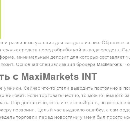
в и различные условия для каждого из них. Обратите вн
ежных средств перед обработкой вывода средств. Сче
орме, минимальный депозит для которых составляет 10
позит. Основная специализация брокера MaxiMarkets – 
 с MaxiMarkets INT
е умники. Сейчас что-то стали выводить постоянно в по
ер виноват. Если торговать честно, то можно немного за
вать. Пар достаточно, есть из чего выбрать, но исполн
джеру позвонил. Целый час выдавало ошибку, а сам орд
 недель торговли перед новостями у меня был просто к