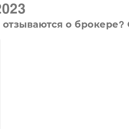
2023
SIX Token
Docs
Roadmap
ты отзываются о брокере