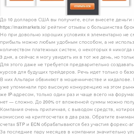
До 10 долларов США вы получите, если внесете деньги
https://maximarkets.io/
рейтинг отзывы о большинства брок
Но при довольно хороших условиях я элементарно не см
прибыль можно любым удобным способом, а не использо
количеством платежных систем, о некоторых я никогда 
3 дня, а сейчас я могу увидеть их в тот же день, но то
Для этого даже не требуется предварительно создавать
курсов для будущих трейдеров. Речь идет только о ба
В них Альпари обвиняют в мошенничестве и кидалове. 
уже упоминали про высокую конкуренцию на этом рынке
же IP-адресом, только один раз и чаще всего на форума
нет — сложно. До 200% от вложенной суммы можно полу
Компания очень приличная, с выводом средств, котиро
комиссию на криптосчетах в два раза. Обратите внимани
счетах STP и ECN обрабатываются без участия форекс-аг
За последние пару месяцев в компании значительно ул