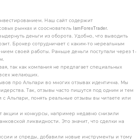
 инвестированием. Наш сайт содержит
ых рынках и сооснователь IamForexTrader.
выдернуть деньги из оборота. Удобно, что выводить
озит. Брокер сотрудничает с каким-то нереальным
ением своей работы. Раньше деньги поступали через 1-
м.
вая, так как компания не предлагает специальных
 всех желающих.
ывов про Альпари во многих отзывах идентична. Мы
дерства. Так, отзывы часто пишутся под одним и тем
и с Альпари, понять реальные отзывы вы читаете или
ят акции и конкурсы, например недавно снизили
анковской ликвидности. Это значит, что сделки на
иссии и спреды, добавили новые инструменты и тому