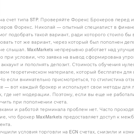
 на счет типа STP. Проверяйте Форекс Брокеров перед
еров Форекс. Николай — опытный специалист в финансов
ог подобрать такой вариант, ради которого стоило бы 
вать тот же вариант, через который был пополнен деп
не слышал. MaxiMarkets непрерывно работает над улучш
лько при условии, что заявка на вывод сформирована утро
 аккаунт и пополнять депозит. Стоимость обучения нуле
зовом теоретическом материале, который бесплатен для
Но если внимательно присмотреться, то стилистика отз
 — вот каждый брокер и использует свои методы для ли
х, где нет модерации. Поэтому, если вы еще не работал
чить при пополнении счета.
вками и работой терминала проблем нет. Часто проход
е, что брокер MaxiMarkets предоставляет доступ к межб
ента.
учшили условия торговли на ECN счетах, снизили и ком