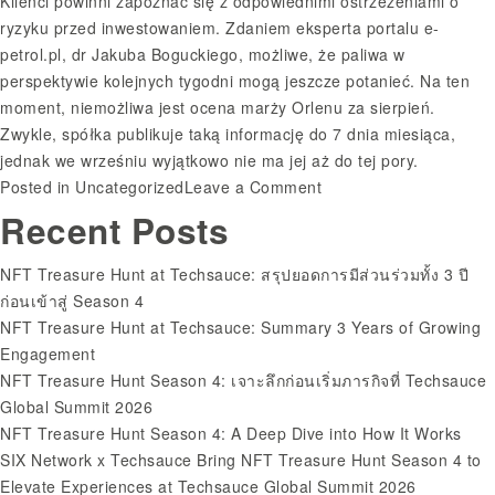
Klienci powinni zapoznać się z odpowiednimi ostrzeżeniami o
ryzyku przed inwestowaniem. Zdaniem eksperta portalu e-
petrol.pl, dr Jakuba Boguckiego, możliwe, że paliwa w
perspektywie kolejnych tygodni mogą jeszcze potanieć. Na ten
moment, niemożliwa jest ocena marży Orlenu za sierpień.
Zwykle, spółka publikuje taką informację do 7 dnia miesiąca,
jednak we wrześniu wyjątkowo nie ma jej aż do tej pory.
on
Posted in
Uncategorized
Leave a Comment
Search
Zestawienie
Recent Posts
for:
danych
o
NFT Treasure Hunt at Techsauce: สรุปยอดการมีส่วนร่วมทั้ง 3 ปี
rynku
ก่อนเข้าสู่ Season 4
energii
NFT Treasure Hunt at Techsauce: Summary 3 Years of Growing
lipiec
Engagement
2024
NFT Treasure Hunt Season 4: เจาะลึกก่อนเริ่มภารกิจที่ Techsauce
r
Global Summit 2026
NFT Treasure Hunt Season 4: A Deep Dive into How It Works
SIX Network x Techsauce Bring NFT Treasure Hunt Season 4 to
Elevate Experiences at Techsauce Global Summit 2026