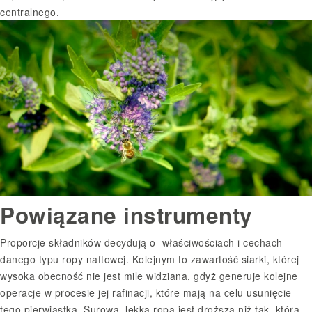
centralnego.
Powiązane instrumenty
Proporcje składników decydują o właściwościach i cechach
danego typu ropy naftowej. Kolejnym to zawartość siarki, której
wysoka obecność nie jest mile widziana, gdyż generuje kolejne
operacje w procesie jej rafinacji, które mają na celu usunięcie
tego pierwiastka. Surowa, lekka ropa jest droższa niż tak, która