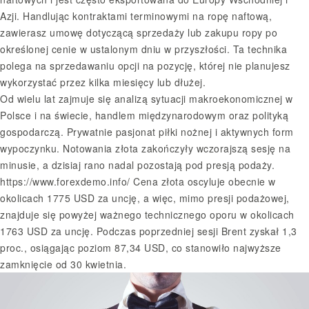
Azji. Handlując kontraktami terminowymi na ropę naftową,
zawierasz umowę dotyczącą sprzedaży lub zakupu ropy po
określonej cenie w ustalonym dniu w przyszłości. Ta technika
polega na sprzedawaniu opcji na pozycję, której nie planujesz
wykorzystać przez kilka miesięcy lub dłużej.
Od wielu lat zajmuje się analizą sytuacji makroekonomicznej w
Polsce i na świecie, handlem międzynarodowym oraz polityką
gospodarczą. Prywatnie pasjonat piłki nożnej i aktywnych form
wypoczynku. Notowania złota zakończyły wczorajszą sesję na
minusie, a dzisiaj rano nadal pozostają pod presją podaży.
https://www.forexdemo.info/
Cena złota oscyluje obecnie w
okolicach 1775 USD za uncję, a więc, mimo presji podażowej,
znajduje się powyżej ważnego technicznego oporu w okolicach
1763 USD za uncję. Podczas poprzedniej sesji Brent zyskał 1,3
proc., osiągając poziom 87,34 USD, co stanowiło najwyższe
zamknięcie od 30 kwietnia.