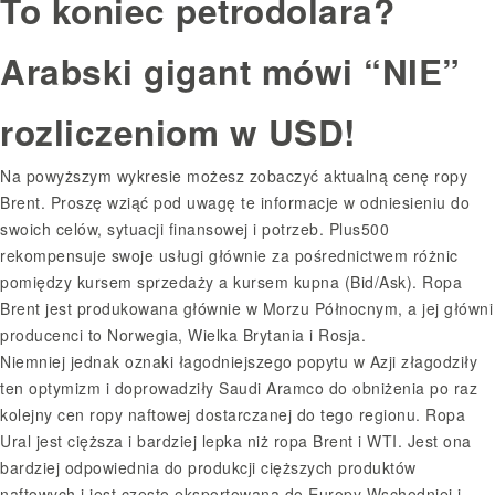
To koniec petrodolara?
Arabski gigant mówi “NIE”
rozliczeniom w USD!
Na powyższym wykresie możesz zobaczyć aktualną cenę ropy
Brent. Proszę wziąć pod uwagę te informacje w odniesieniu do
swoich celów, sytuacji finansowej i potrzeb. Plus500
rekompensuje swoje usługi głównie za pośrednictwem różnic
pomiędzy kursem sprzedaży a kursem kupna (Bid/Ask). Ropa
Brent jest produkowana głównie w Morzu Północnym, a jej główni
producenci to Norwegia, Wielka Brytania i Rosja.
Niemniej jednak oznaki łagodniejszego popytu w Azji złagodziły
ten optymizm i doprowadziły Saudi Aramco do obniżenia po raz
kolejny cen ropy naftowej dostarczanej do tego regionu. Ropa
Ural jest cięższa i bardziej lepka niż ropa Brent i WTI. Jest ona
bardziej odpowiednia do produkcji cięższych produktów
naftowych i jest często eksportowana do Europy Wschodniej i