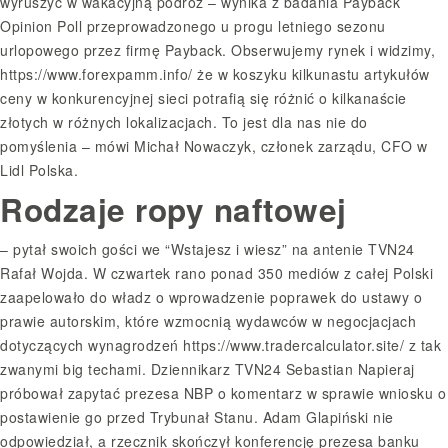
wyruszyć w wakacyjną podróż – wynika z badania Payback
Opinion Poll przeprowadzonego u progu letniego sezonu
urlopowego przez firmę Payback. Obserwujemy rynek i widzimy,
https://www.forexpamm.info/
że w koszyku kilkunastu artykułów
ceny w konkurencyjnej sieci potrafią się różnić o kilkanaście
złotych w różnych lokalizacjach. To jest dla nas nie do
pomyślenia – mówi Michał Nowaczyk, członek zarządu, CFO w
Lidl Polska.
Rodzaje ropy naftowej
– pytał swoich gości we “Wstajesz i wiesz” na antenie TVN24
Rafał Wojda. W czwartek rano ponad 350 mediów z całej Polski
zaapelowało do władz o wprowadzenie poprawek do ustawy o
prawie autorskim, które wzmocnią wydawców w negocjacjach
dotyczących wynagrodzeń
https://www.tradercalculator.site/
z tak
zwanymi big techami. Dziennikarz TVN24 Sebastian Napieraj
próbował zapytać prezesa NBP o komentarz w sprawie wniosku o
postawienie go przed Trybunał Stanu. Adam Glapiński nie
odpowiedział, a rzecznik skończył konferencję prezesa banku