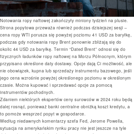
Notowania ropy naftowej zakończyły miniony tydzień na plusie.
Strona popytowa przeważa również podczas dzisiejszej sesji –
cena ropy WTI porusza się powyżej poziomu 41 USD za baryłkę,
podczas gdy notowania ropy Brent ponownie zbliżają się do
okolic 44 USD za baryłkę. Termin “Dated Brent” odnosi się do
fizycznych ładunków ropy naftowej na Morzu Północnym, którym
przypisano określone daty dostawy. Opcje dają Ci możliwość, ale
nie obowiązek, kupna lub sprzedaży instrumentu bazowego, jeśli
jego cena wzrośnie powyżej określonego poziomu w określonym
czasie. Można kupować i sprzedawać opcje za pomocą
instrumentów pochodnych.
Zdaniem niektórych ekspertów ceny surowców w 2024 roku będą
dalej rosnąć, ponieważ banki centralne obniżką koszt kredytu, a
to pomoże wesprzeć popyt w gospodarce.
Według niedawnych komentarzy szefa Fed, Jerome Powella,
sytuacja na amerykańskim rynku pracy nie jest jeszcze na tyle