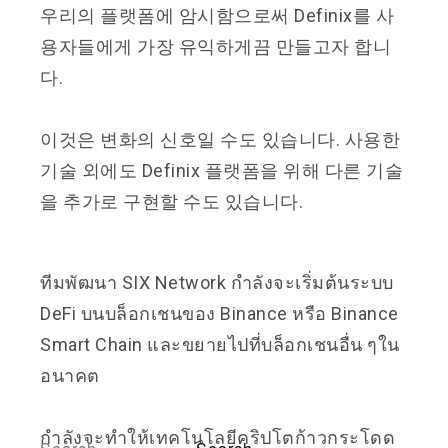
우리의 플랫폼에 암시함으로써 Definix를 사
용자들에게 가장 유익하게끔 만들고자 합니
다.
이것은 변화의 신호일 수도 있습니다. 사용한
기술 외에도 Definix 플랫폼을 위해 다른 기술
을 추가로 구현할 수도 있습니다.
ทีมพัฒนา SIX Network กำลังจะเริ่มต้นระบบ
DeFi บนบล็อกเชนของ Binance หรือ Binance
Smart Chain และขยายไปที่บล็อกเชนอื่น ๆใน
อนาคต
กำลังจะทำให้เทคโนโลยีคริปโตก้าวกระโดด