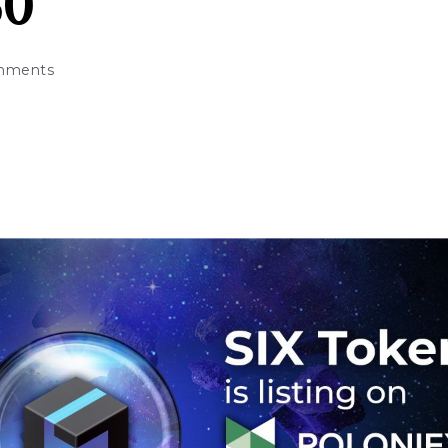
30
mments