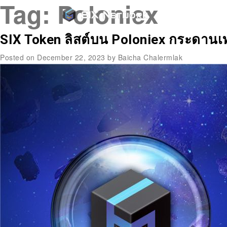
Tag:
Poloniex
SIX Token ลิสต์บน Poloniex กระดานเ
Posted on
December 22, 2023
by
Baicha Chalermlak