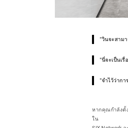
"วินจะสามาร
"นี่จะเป็นเ
"จำไว้ว่าก
หากคุณกำลังตั้
ใน
SIX Network ละ