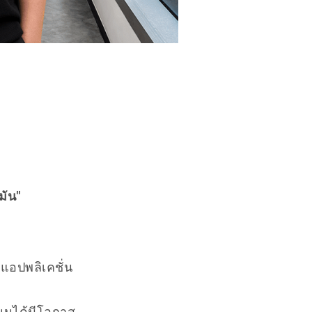
มัน"
ะแอปพลิเคชั่น
ียนได้มีโอกาส